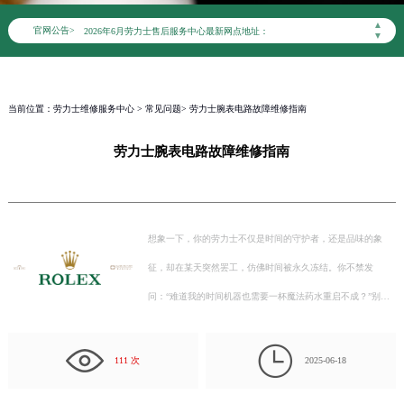
港澳台无独立专线，需直接拨打本统一热线获取售后、咨询等相关服务。
▲
官网公告>
2026年6月劳力士售后服务中心最新网点地址：
▼
北京市东城区东长安街1号东方广场写字楼W3座6层602室（需提前预约）
北京市朝阳区建国门外大街甲6号华熙国际中心写字楼D座11层1102室（需提前预约）
天津市和平区赤峰道136号天津国际金融中心写字楼26层2603室（需提前预约）
当前位置：
劳力士维修服务中心
>
常见问题
> 劳力士腕表电路故障维修指南
上海市徐汇区虹桥路3号港汇中心写字楼2座37层3705室（需提前预约）
劳力士腕表电路故障维修指南
上海市黄浦区南京东路299号宏伊国际广场写字楼8层806室（需提前预约）
南京市秦淮区中山南路1号（新街口）南京中心写字楼22层C1-1室（需提前预约）
常州市新北区龙锦路1590号现代传媒中心写字楼5号楼10层1008室（需提前预约）
徐州市鼓楼区淮海东路29号苏宁广场IFC国际金融中心写字楼35层3508室（需提前预约）
想象一下，你的劳力士不仅是时间的守护者，还是品味的象
扬州市邗江区国展路29号星耀天地写字楼1号楼18层1803室（需提前预约）
征，却在某天突然罢工，仿佛时间被永久冻结。你不禁发
盐城市盐都区世纪大道5号盐城金融城写字楼1号楼16层1604室（需提前预约）
问：“难道我的时间机器也需要一杯魔法药水重启不成？”别
泰州市海陵区永定东路399号置地商务中心东塔写字楼（华润万象城）17层1706室（需提前预约）
急，今天我们就来聊聊如何让这枚精密机械重获新…
宁波市江北区大闸南路500号来福士广场办公楼20层2009室（需提前预约）

杭州市上城区钱江路1366号华润大厦写字楼A座5层503-5室（需提前预约）
111 次
2025-06-18
金华市金东区东市南街777号金华万达广场写字楼4号楼22层2209室（需提前预约）