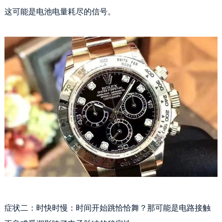
沈阳市沈河区中街路83号亨得利名表服务中心（品牌授权店）1层整层（需提前预约）
这可能是电池电量耗尽的信号。
乌鲁木齐市天山区红山路26号时代广场（CCMALL）C座17层17-B（需提前预约）
温州市鹿城区锦绣路1067号置信广场10层1015室（需提前预约）
哈尔滨市道里区友谊西路600号富力中心T2座写字楼29层03室（需提前预约，营业时间：8:30-18:30）
大连市中山区人民路15号国际金融大厦7层G室（需提前预约）
佛山市禅城区季华五路57号万科金融中心C座12层1205室（需提前预约）
东莞市东城街道鸿福东路1号民盈国贸中心T1写字楼9层907室（需提前预约）
无锡市梁溪区人民中路139号恒隆广场写字楼1座11层1104室（需提前预约）
南通市崇川区工农路57号圆融广场写字楼16层1603室（需提前预约）
苏州市苏州工业园区星港街199号苏州中心办公楼C座22层08室（需提前预约）
武汉市江汉区解放大道686号世界贸易大厦38层09室（需提前预约）
南宁市青秀区金湖路59号地王大厦12楼1224室（需提前预约）
合肥市蜀山区潜山路111号万象城华润大厦B座12楼03室（需提前预约）
泉州市丰泽区宝洲路729号浦西万达中心写字楼A座7楼709室（需提前预约）
青岛市南区山东路6号华润大厦B座22层04室（需提前预约）
症状二：时快时慢：时间开始跳恰恰舞？那可能是电路接触
烟台市芝罘区胜利路139号万达金融中心A座907室（需提前预约）