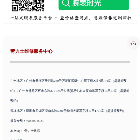
山西省运城市盐湖区河东街劳力士售后服务中心（需提前预约）
山西省长治市潞州区英雄中路劳力士售后服务中心（需提前预约）
山西省太原市迎泽区迎泽街道解放路15号亨得利名表维修授权店3楼劳力士售后服务中心（需提前预约）
天津市和平区赤峰道136号天津国际金融中心26层2603室劳力士售后服务中心（需提前预约）
安徽省安庆市迎江区人民路劳力士售后服务中心（需提前预约）

安徽省蚌埠市蚌山区淮河路劳力士售后服务中心（需提前预约）
劳力士维修服务中心
安徽省亳州市谯城区魏武大道劳力士售后服务中心（需提前预约）
安徽省池州市贵池区长江路劳力士售后服务中心（需提前预约）
安徽省滁州市琅琊区南谯北路劳力士售后服务中心（需提前预约）
安徽省阜阳市颍州区颍州北路劳力士售后服务中心（需提前预约）
广州地区：广州市天河区天河路230号万菱汇国际中心写字楼A塔7层704室（需提前预
安徽省淮北市相山区淮海路劳力士售后服务中心（需提前预约）
约） | 广州市越秀区环市东路371-375号世界贸易中心大厦南塔写字楼15层07室（需提前
安徽省淮南市田家庵区国庆中路劳力士售后服务中心（需提前预约）
预约）
安徽省黄山市屯溪区黄山西路劳力士售后服务中心（需提前预约）
深圳地区：深圳市罗湖区深南东路5001号华润大厦写字楼17层1701室（需提前预约）
安徽省六安市金安区解放中路劳力士售后服务中心（需提前预约）
服务专线：
400-805-0023
安徽省马鞍山市雨山区湖南西路劳力士售后服务中心（需提前预约）
本文tag：
劳力士售后
安徽省宿州市埇桥区人民中路劳力士售后服务中心（需提前预约）