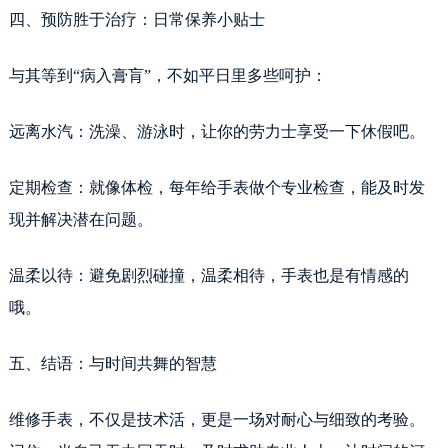
辽宁省抚顺市新抚区东一路劳力士售后服务中心（需提前预约）
四、预防胜于治疗：日常保养小贴士
辽宁省阜新市海州区解放大街劳力士售后服务中心（需提前预约）
辽宁省葫芦岛市连山区中央路劳力士售后服务中心（需提前预约）
与其等到“病入膏肓”，不如平日里多些呵护：
辽宁省锦州市古塔区中央大街劳力士售后服务中心（需提前预约）
辽宁省辽阳市白塔区新运大街劳力士售后服务中心（需提前预约）
远离水汽：洗澡、游泳时，让你的劳力士享受一下休假吧。
辽宁省盘锦市兴隆台区石油大街劳力士售后服务中心（需提前预约）
辽宁省铁岭市银州区南马路劳力士售后服务中心（需提前预约）
定期检查：就像体检，每年给手表做个专业检查，能及时发
辽宁省营口市站前区市府路与渤海大街交叉口劳力士售后服务中心（需提前预约）
现并解决潜在问题。
辽宁省沈阳市沈河区中街路137号亨得利名表维修授权店1楼劳力士售后服务中心（需提前预约）
辽宁省沈阳市沈河区中街路83号亨得利名表维修授权店1楼劳力士售后服务中心（需提前预约）
温柔以待：避免剧烈碰撞，温柔相待，手表也是有情感的
北京市朝阳区建国门外大街甲6号华熙国际中心D座11层1102室劳力士售后服务中心（需提前预约）
哦。
北京市东城区东长安街1号王府井东方广场W3座6层602室劳力士售后服务中心（需提前预约）
河北省保定市竞秀区朝阳北大街北国先天下劳力士售后服务中心（需提前预约）
五、结语：与时间共舞的智慧
内蒙古自治区阿拉善盟市左旗土尔扈特大街劳力士售后服务中心（需提前预约）
内蒙古自治区巴彦淖尔市临河区新华街劳力士售后服务中心（需提前预约）
维修手表，不仅是技术活，更是一场对耐心与细致的考验。
内蒙古自治区包头市青山区幸福路甲3号王府井百货名表维修劳力士售后服务中心（需提前预约）