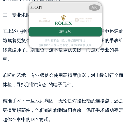
黑龙江省双鸭山市尖山区新兴大街劳力士售后服务中心（需提前预约）
预约入口
关闭
黑龙江省绥化市北林区新华街与康庄路交叉口劳力士售后服务中心（需提前预约）
三、专业求助：向手表医生报到
黑龙江省伊春市伊美区通河路劳力士售后服务中心（需提前预约）
吉林省白城市洮北区明仁南街劳力士售后服务中心（需提前预约）
若上述小妙招无法让时间重新流动，那可能意味着电路深处
立即预约
吉林省白山市浑江区浑江大街劳力士售后服务中心（需提前预约）
隐藏着更复杂的谜题。这时候，你就需要召唤真正的手表维
提前预约免排队，到店即享服务
吉林省吉林市船营区河南街劳力士售后服务中心（需提前预约）
预约时间有变无需取消，可随时重新预约
修魔法师了。别担心，这不是承认失败，而是对专业的尊
吉林省辽源市龙山区人民大街劳力士售后服务中心（需提前预约）
重。
吉林省梅河口市新华街道梅河大街劳力士售后服务中心（需提前预约）
吉林省四平市铁东区紫气大路与南九经街交汇处劳力士售后服务中心（需提前预约）
诊断的艺术：专业师傅会使用高精度仪器，对电路进行全面
吉林省松原市宁江区五环大街劳力士售后服务中心（需提前预约）
吉林省通化市东昌区环通乡江南大街劳力士售后服务中心（需提前预约）
体检，寻找那颗“病态”的电子元件。
吉林省延边市延吉市解放路劳力士售后服务中心（需提前预约）
辽宁省鞍山市铁东区站前街劳力士售后服务中心（需提前预约）
精准手术：一旦找到病因，无论是焊接松动的连接点，还是
辽宁省本溪市平山区胜利路劳力士售后服务中心（需提前预约）
更换受损部件，他们都能做到游刃有余，保证手术成功率远
辽宁省朝阳市双塔区新华路劳力士售后服务中心（需提前预约）
超你在家中的DIY尝试。
辽宁省丹东市振兴区七经街劳力士售后服务中心（需提前预约）