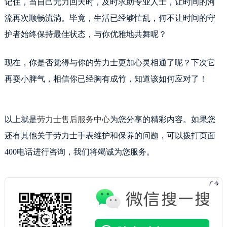
记住，当自己无力回天时，及时求助专业人士，让时间的河
内蒙古自治区赤峰市红山区哈达街劳力士售后服务中心（需提前预约）
流再次顺畅流淌。毕竟，生活已经够忙乱，何不让时间的守
内蒙古自治区鄂尔多斯市东胜区伊金霍洛街劳力士售后服务中心（需提前预约）
内蒙古自治区呼伦贝尔市海拉尔区中央街劳力士售后服务中心（需提前预约）
护者始终保持最佳状态，与你优雅地共舞呢？
内蒙古自治区通辽市科尔沁区明仁大街劳力士售后服务中心（需提前预约）
内蒙古自治区乌海市海勃湾区人民南路劳力士售后服务中心（需提前预约）
现在，你是否觉得与你的劳力士更加心灵相通了呢？下次它
内蒙古自治区乌兰察布市集宁区恩和大街劳力士售后服务中心（需提前预约）
再耍小脾气，相信你已经胸有成竹，知道该如何应对了！
内蒙古自治区锡林郭勒盟市锡林浩特市光明街与额尔敦路交叉口劳力士售后服务中心（需提前预约）
内蒙古自治区兴安盟市乌兰浩特市兴安大街劳力士售后服务中心（需提前预约）
山西省大同市平城区迎宾街劳力士售后服务中心（需提前预约）
以上就是
劳力士售后服务中心
为您分享的精彩内容。如果您
山西省晋城市城区黄华街劳力士售后服务中心（需提前预约）
还有其他关于劳力士手表维护和保养的问题，可以拨打页面
山西省晋中市榆次区顺城街劳力士售后服务中心（需提前预约）
400电话进行咨询，我们将竭诚为您服务。
山西省临汾市尧都区解放路劳力士售后服务中心（需提前预约）
山西省吕梁市离石区永宁中路与建设街交叉口劳力士售后服务中心（需提前预约）
山西省朔州市朔城区怡西路与鄯阳西街交汇处劳力士售后服务中心（需提前预约）
山西省忻州市忻府区和平东街与七一南路交叉口劳力士售后服务中心（需提前预约）
山西省阳泉市郊区平阳东街与新城大道交叉口劳力士售后服务中心（需提前预约）