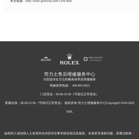
本文链接：
http://rolex.goluxvip.com/1344.html
安徽省铜陵市铜官区石城大道劳力士售后服务中心（需提前预约）
安徽省芜湖市镜湖区中山路步行街劳力士售后服务中心（需提前预约）
安徽省宣城市宣州区叠嶂西路劳力士售后服务中心（需提前预约）
福建省龙岩市新罗区九一南路劳力士售后服务中心（需提前预约）
福建省南平市建阳区人民西路劳力士售后服务中心（需提前预约）
福建省宁德市蕉城区天湖东路劳力士售后服务中心（需提前预约）
福建省莆田市城厢区霞林街道荔华东大道劳力士售后服务中心（需提前预约）
福建省三明市三元区东乾二路劳力士售后服务中心（需提前预约）
福建省漳州市龙文区步港路劳力士售后服务中心（需提前预约）
劳力士售后维修服务中心
为您提供全方位的腕表保养及维修服务
江苏省常州市新北区龙锦路1590号现代传媒中心5号楼10层1008室劳力士售后服务中心（需提前预约）
维修保养热线：
400-805-0023
江苏省淮安市清江浦区淮海北路劳力士售后服务中心（需提前预约）
门店营业：09:00-19:30（节假日正常营业）
江苏省连云港市海州区通灌北路劳力士售后服务中心（需提前预约）
客服在线：08:00-22:00（节假日正常营业）
版权所有:劳力士维修服务中心Copyright©2018-2032
江苏省南京市秦淮区中山南路1号南京中心22层22-C1-C3室劳力士售后服务中心（需提前预约）
XML
江苏省宿迁市宿城区西湖路劳力士售后服务中心（需提前预约）
江苏省泰州市海陵区永定东路399号置地商务中心东塔（华润万象城）17层1706室劳力士售后服务中心（需提前预约）
江苏省徐州市鼓楼区淮海东路29号苏宁广场IFC国际金融中心35层3508室劳力士售后服务中心（需提前预约）
如权利人或知情人士发现本站内容存在事实错误或涉及版权、名誉权等侵权问题，请通过邮箱：