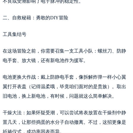
不良或受潮影响了电子脉冲的稳定性。
长春市朝阳区西安大路727号中银大厦A座(旺进大厦)18层09室（需提前预约）
贵阳市南明区都司高架桥路33号亨特国际金融中心14楼14D（需提前预约）
二、自救秘籍：勇敢的DIY冒险
昆明市盘龙区北京路928号同德昆明广场写字楼10层06室（需提前预约）
石家庄市长安区中山东路39号勒泰中心写字楼B座13层07室（需提前预约）
工具集结号
西安市碑林区南关正街88号华侨城长安国际中心E座6楼10室（需提前预约）
海口市龙华区金贸东路5号海口华润大厦B座17层1707室（需提前预约）
在这场冒险之前，你需要召集一支工具小队：螺丝刀、防静
唐山市路南区新华东道100号万达广场写字楼A座10层1002室（需提前预约）
电手套、放大镜，还有新电池作为援军。
台州市椒江区东海大道1800号腾达中心东1幢20楼2002室（需提前预约）
黑龙江省大庆市萨尔图区会战大街劳力士售后服务中心（需提前预约）
电池更换大作战：戴上防静电手套，像拆解炸弹一样小心翼
黑龙江省鹤岗市向阳区红军路劳力士售后服务中心（需提前预约）
黑龙江省黑河市爱辉区中央街劳力士售后服务中心（需提前预约）
翼打开表盖（记得温柔哦，毕竟咱们面对的是贵族）。取出
黑龙江省鸡西市鸡冠区红军路劳力士售后服务中心（需提前预约）
旧电池，换上新电池，有时候，问题就这么简单解决。
黑龙江省佳木斯市向阳区长安路劳力士售后服务中心（需提前预约）
黑龙江省牡丹江市东安区太平路劳力士售后服务中心（需提前预约）
干燥大法：如果怀疑受潮，可以尝试将表放置在干燥剂中静
黑龙江省七台河市桃山区大同街劳力士售后服务中心（需提前预约）
置几天，让那些捣蛋的水分子自动撤离。不过，这招更像是
黑龙江省齐齐哈尔市龙沙区龙华路劳力士售后服务中心（需提前预约）
祈祷仪式，成功率因表而异。