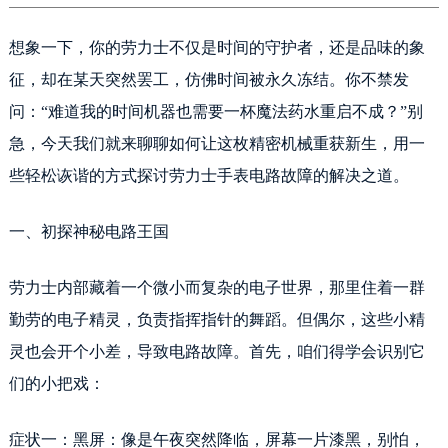
绍兴市越城区胜利东路379号世茂天际中心写字楼8层805室（需提前预约）
嘉兴市南湖区广益路705号嘉兴世界贸易中心写字楼A座13层1304室（需提前预约）
想象一下，你的劳力士不仅是时间的守护者，还是品味的象
南昌市红谷滩新区红谷中大道998号绿地双子塔（中央广场）A1座办公楼14层07室（需提前预约）
征，却在某天突然罢工，仿佛时间被永久冻结。你不禁发
济南市历下区经十路11111号华润中心写字楼（万象城）15层1508室（需提前预约）
问：“难道我的时间机器也需要一杯魔法药水重启不成？”别
广州市天河区天河路230号万菱汇国际中心写字楼A塔7层704室（需提前预约）
急，今天我们就来聊聊如何让这枚精密机械重获新生，用一
广州市越秀区环市东路371-375号世界贸易中心大厦南塔写字楼15层07室（需提前预约）
些轻松诙谐的方式探讨劳力士手表电路故障的解决之道。
深圳市罗湖区深南东路5001号华润大厦写字楼17层1701室（需提前预约）
惠州市惠城区江北文昌一路7号华贸大厦写字楼1座30层05室（需提前预约）
一、初探神秘电路王国
厦门市思明区湖滨东路95号华润大厦写字楼B座11层1104室（需提前预约）
福州市鼓楼区五四路128-1号恒力城写字楼15层03室（需提前预约）
劳力士内部藏着一个微小而复杂的电子世界，那里住着一群
成都市锦江区人民东路6号SAC东原中心写字楼24层2406B室（需提前预约）
重庆市江北区观音桥步行街2号融恒时代广场写字楼9层902室（需提前预约）
勤劳的电子精灵，负责指挥指针的舞蹈。但偶尔，这些小精
长沙市芙蓉区定王台街道建湘路393号世茂环球金融中心写字楼（芙蓉广场）10层13室（需提前预约）
灵也会开个小差，导致电路故障。首先，咱们得学会识别它
郑州市二七区铭功路10号华润大厦写字楼29层2905室（需提前预约）
们的小把戏：
太原市迎泽区解放路15号亨得利名表服务中心（品牌授权店）3层整层（需提前预约）
沈阳市沈河区中街路137号亨得利名表服务中心（品牌授权店）1层整层（需提前预约）
症状一：黑屏：像是午夜突然降临，屏幕一片漆黑，别怕，