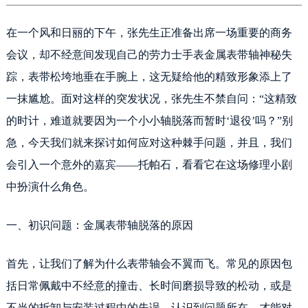
济南市历下区经十路11111号华润中心写字楼（万象城）15层1508室（需提前预约）
广州市天河区天河路230号万菱汇国际中心写字楼A塔7层704室（需提前预约）
在一个风和日丽的下午，张先生正准备出席一场重要的商务
广州市越秀区环市东路371-375号世界贸易中心大厦南塔写字楼15层07室（需提前预约）
会议，却不经意间发现自己的劳力士手表金属表带轴神秘失
深圳市罗湖区深南东路5001号华润大厦写字楼17层1701室（需提前预约）
踪，表带松垮地垂在手腕上，这无疑给他的精致形象添上了
惠州市惠城区江北文昌一路7号华贸大厦写字楼1座30层05室（需提前预约）
一抹尴尬。面对这样的突发状况，张先生不禁自问：“这精致
厦门市思明区湖滨东路95号华润大厦写字楼B座11层1104室（需提前预约）
的时计，难道就要因为一个小小轴脱落而暂时‘退役’吗？”别
福州市鼓楼区五四路128-1号恒力城写字楼15层03室（需提前预约）
成都市锦江区人民东路6号SAC东原中心写字楼24层2406B室（需提前预约）
急，今天我们就来探讨如何应对这种棘手问题，并且，我们
重庆市江北区观音桥步行街2号融恒时代广场写字楼9层902室（需提前预约）
会引入一个意外的嘉宾——托帕石，看看它在这场修理小剧
长沙市芙蓉区定王台街道建湘路393号世茂环球金融中心写字楼（芙蓉广场）10层13室（需提前预约）
中扮演什么角色。
郑州市二七区铭功路10号华润大厦写字楼29层2905室（需提前预约）
太原市迎泽区解放路15号亨得利名表服务中心（品牌授权店）3层整层（需提前预约）
一、初识问题：金属表带轴脱落的原因
沈阳市沈河区中街路137号亨得利名表服务中心（品牌授权店）1层整层（需提前预约）
沈阳市沈河区中街路83号亨得利名表服务中心（品牌授权店）1层整层（需提前预约）
首先，让我们了解为什么表带轴会不翼而飞。常见的原因包
乌鲁木齐市天山区红山路26号时代广场（CCMALL）C座17层17-B（需提前预约）
括日常佩戴中不经意的撞击、长时间磨损导致的松动，或是
温州市鹿城区锦绣路1067号置信广场10层1015室（需提前预约）
不当的拆卸与安装过程中的失误。认识到问题所在，才能对