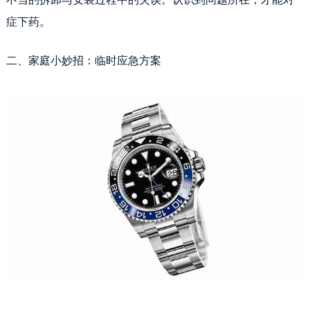
哈尔滨市道里区友谊西路600号富力中心T2座写字楼29层03室（需提前预约，营业时间：8:30-18:30）
症下药。
大连市中山区人民路15号国际金融大厦7层G室（需提前预约）
佛山市禅城区季华五路57号万科金融中心C座12层1205室（需提前预约）
二、家庭小妙招：临时应急方案
东莞市东城街道鸿福东路1号民盈国贸中心T1写字楼9层907室（需提前预约）
无锡市梁溪区人民中路139号恒隆广场写字楼1座11层1104室（需提前预约）
南通市崇川区工农路57号圆融广场写字楼16层1603室（需提前预约）
苏州市苏州工业园区星港街199号苏州中心办公楼C座22层08室（需提前预约）
武汉市江汉区解放大道686号世界贸易大厦38层09室（需提前预约）
南宁市青秀区金湖路59号地王大厦12楼1224室（需提前预约）
合肥市蜀山区潜山路111号万象城华润大厦B座12楼03室（需提前预约）
泉州市丰泽区宝洲路729号浦西万达中心写字楼A座7楼709室（需提前预约）
青岛市南区山东路6号华润大厦B座22层04室（需提前预约）
烟台市芝罘区胜利路139号万达金融中心A座907室（需提前预约）
长春市朝阳区西安大路727号中银大厦A座(旺进大厦)18层09室（需提前预约）
贵阳市南明区都司高架桥路33号亨特国际金融中心14楼14D（需提前预约）
昆明市盘龙区北京路928号同德昆明广场写字楼10层06室（需提前预约）