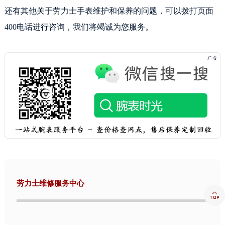
内蒙古自治区通辽市科尔沁区明仁大街劳力士售后服务中心（需提前预约）
还有其他关于劳力士手表维护和保养的问题，可以拨打页面
内蒙古自治区乌海市海勃湾区人民南路劳力士售后服务中心（需提前预约）
400电话进行咨询，我们将竭诚为您服务。
内蒙古自治区乌兰察布市集宁区恩和大街劳力士售后服务中心（需提前预约）
内蒙古自治区锡林郭勒盟市锡林浩特市光明街与额尔敦路交叉口劳力士售后服务中心（需提前预约）
内蒙古自治区兴安盟市乌兰浩特市兴安大街劳力士售后服务中心（需提前预约）
山西省大同市平城区迎宾街劳力士售后服务中心（需提前预约）
山西省晋城市城区黄华街劳力士售后服务中心（需提前预约）
山西省晋中市榆次区顺城街劳力士售后服务中心（需提前预约）
山西省临汾市尧都区解放路劳力士售后服务中心（需提前预约）
山西省吕梁市离石区永宁中路与建设街交叉口劳力士售后服务中心（需提前预约）
山西省朔州市朔城区怡西路与鄯阳西街交汇处劳力士售后服务中心（需提前预约）
山西省忻州市忻府区和平东街与七一南路交叉口劳力士售后服务中心（需提前预约）
山西省阳泉市郊区平阳东街与新城大道交叉口劳力士售后服务中心（需提前预约）
劳力士维修服务中心
山西省运城市盐湖区河东街劳力士售后服务中心（需提前预约）

山西省长治市潞州区英雄中路劳力士售后服务中心（需提前预约）
山西省太原市迎泽区迎泽街道解放路15号亨得利名表维修授权店3楼劳力士售后服务中心（需提前预约）