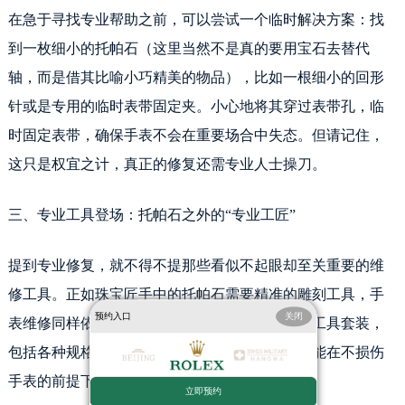
石家庄市长安区中山东路39号勒泰中心写字楼B座13层07室（需提前预约）
在急于寻找专业帮助之前，可以尝试一个临时解决方案：找
西安市碑林区南关正街88号华侨城长安国际中心E座6楼10室（需提前预约）
到一枚细小的托帕石（这里当然不是真的要用宝石去替代
海口市龙华区金贸东路5号海口华润大厦B座17层1707室（需提前预约）
轴，而是借其比喻小巧精美的物品），比如一根细小的回形
唐山市路南区新华东道100号万达广场写字楼A座10层1002室（需提前预约）
针或是专用的临时表带固定夹。小心地将其穿过表带孔，临
台州市椒江区东海大道1800号腾达中心东1幢20楼2002室（需提前预约）
黑龙江省大庆市萨尔图区会战大街劳力士售后服务中心（需提前预约）
时固定表带，确保手表不会在重要场合中失态。但请记住，
黑龙江省鹤岗市向阳区红军路劳力士售后服务中心（需提前预约）
这只是权宜之计，真正的修复还需专业人士操刀。
黑龙江省黑河市爱辉区中央街劳力士售后服务中心（需提前预约）
黑龙江省鸡西市鸡冠区红军路劳力士售后服务中心（需提前预约）
三、专业工具登场：托帕石之外的“专业工匠”
黑龙江省佳木斯市向阳区长安路劳力士售后服务中心（需提前预约）
黑龙江省牡丹江市东安区太平路劳力士售后服务中心（需提前预约）
提到专业修复，就不得不提那些看似不起眼却至关重要的维
黑龙江省七台河市桃山区大同街劳力士售后服务中心（需提前预约）
修工具。正如珠宝匠手中的托帕石需要精准的雕刻工具，手
黑龙江省齐齐哈尔市龙沙区龙华路劳力士售后服务中心（需提前预约）
预约入口
关闭
表维修同样依赖精密的工具。专业的表带轴更换工具套装，
黑龙江省双鸭山市尖山区新兴大街劳力士售后服务中心（需提前预约）
包括各种规格的顶针、钳子和微型螺丝刀，它们能在不损伤
黑龙江省绥化市北林区新华街与康庄路交叉口劳力士售后服务中心（需提前预约）
手表的前提下，精准地完成轴的替换。
黑龙江省伊春市伊美区通河路劳力士售后服务中心（需提前预约）
立即预约