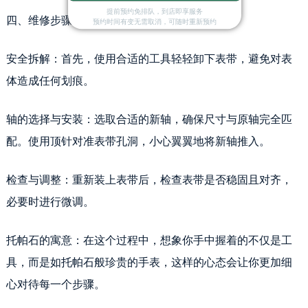
吉林省白城市洮北区明仁南街劳力士售后服务中心（需提前预约）
提前预约免排队，到店即享服务
四、维修步骤：步步为营的精密操作
预约时间有变无需取消，可随时重新预约
吉林省白山市浑江区浑江大街劳力士售后服务中心（需提前预约）
吉林省吉林市船营区河南街劳力士售后服务中心（需提前预约）
安全拆解：首先，使用合适的工具轻轻卸下表带，避免对表
吉林省辽源市龙山区人民大街劳力士售后服务中心（需提前预约）
体造成任何划痕。
吉林省梅河口市新华街道梅河大街劳力士售后服务中心（需提前预约）
吉林省四平市铁东区紫气大路与南九经街交汇处劳力士售后服务中心（需提前预约）
轴的选择与安装：选取合适的新轴，确保尺寸与原轴完全匹
吉林省松原市宁江区五环大街劳力士售后服务中心（需提前预约）
吉林省通化市东昌区环通乡江南大街劳力士售后服务中心（需提前预约）
配。使用顶针对准表带孔洞，小心翼翼地将新轴推入。
吉林省延边市延吉市解放路劳力士售后服务中心（需提前预约）
辽宁省鞍山市铁东区站前街劳力士售后服务中心（需提前预约）
检查与调整：重新装上表带后，检查表带是否稳固且对齐，
辽宁省本溪市平山区胜利路劳力士售后服务中心（需提前预约）
必要时进行微调。
辽宁省朝阳市双塔区新华路劳力士售后服务中心（需提前预约）
辽宁省丹东市振兴区七经街劳力士售后服务中心（需提前预约）
托帕石的寓意：在这个过程中，想象你手中握着的不仅是工
辽宁省抚顺市新抚区东一路劳力士售后服务中心（需提前预约）
具，而是如托帕石般珍贵的手表，这样的心态会让你更加细
辽宁省阜新市海州区解放大街劳力士售后服务中心（需提前预约）
心对待每一个步骤。
辽宁省葫芦岛市连山区中央路劳力士售后服务中心（需提前预约）