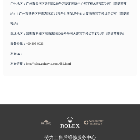
天津市和平区赤峰道136号天津国际金融中心26层2603室劳力士售后服务中心（需提前预约）
广州地区：广州市天河区天河路230号万菱汇国际中心写字楼A塔7层704室（需提前预
安徽省安庆市迎江区人民路劳力士售后服务中心（需提前预约）
约） | 广州市越秀区环市东路371-375号世界贸易中心大厦南塔写字楼15层07室（需提前
安徽省蚌埠市蚌山区淮河路劳力士售后服务中心（需提前预约）
预约）
安徽省亳州市谯城区魏武大道劳力士售后服务中心（需提前预约）
深圳地区：深圳市罗湖区深南东路5001号华润大厦写字楼17层1701室（需提前预约）
安徽省池州市贵池区长江路劳力士售后服务中心（需提前预约）
服务专线：
400-805-0023
安徽省滁州市琅琊区南谯北路劳力士售后服务中心（需提前预约）
本文tag：
安徽省阜阳市颍州区颍州北路劳力士售后服务中心（需提前预约）
安徽省淮北市相山区淮海路劳力士售后服务中心（需提前预约）
本文链接：
http://rolex.goluxvip.com/681.html
安徽省淮南市田家庵区国庆中路劳力士售后服务中心（需提前预约）
安徽省黄山市屯溪区黄山西路劳力士售后服务中心（需提前预约）
安徽省六安市金安区解放中路劳力士售后服务中心（需提前预约）
安徽省马鞍山市雨山区湖南西路劳力士售后服务中心（需提前预约）
安徽省宿州市埇桥区人民中路劳力士售后服务中心（需提前预约）
安徽省铜陵市铜官区石城大道劳力士售后服务中心（需提前预约）
安徽省芜湖市镜湖区中山路步行街劳力士售后服务中心（需提前预约）
安徽省宣城市宣州区叠嶂西路劳力士售后服务中心（需提前预约）
劳力士售后维修服务中心