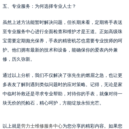
辽宁省锦州市古塔区中央大街劳力士售后服务中心（需提前预约）
五、专业服务：为何选择专业人士？
辽宁省辽阳市白塔区新运大街劳力士售后服务中心（需提前预约）
辽宁省盘锦市兴隆台区石油大街劳力士售后服务中心（需提前预约）
虽然上述方法能暂时解决问题，但长期来看，定期将手表送
辽宁省铁岭市银州区南马路劳力士售后服务中心（需提前预约）
至专业服务中心进行全面检查和维护才是王道。正如高级珠
辽宁省营口市站前区市府路与渤海大街交叉口劳力士售后服务中心（需提前预约）
宝需要定期抛光保养，手表的精密机芯也需要专业技师的呵
辽宁省沈阳市沈河区中街路137号亨得利名表维修授权店1楼劳力士售后服务中心（需提前预约）
护。他们拥有最新的技术和设备，能确保你的爱表内外兼
辽宁省沈阳市沈河区中街路83号亨得利名表维修授权店1楼劳力士售后服务中心（需提前预约）
北京市朝阳区建国门外大街甲6号华熙国际中心D座11层1102室劳力士售后服务中心（需提前预约）
修，历久弥新。
北京市东城区东长安街1号王府井东方广场W3座6层602室劳力士售后服务中心（需提前预约）
河北省保定市竞秀区朝阳北大街北国先天下劳力士售后服务中心（需提前预约）
通过以上分析，我们不仅解决了张先生的燃眉之急，也让更
内蒙古自治区阿拉善盟市左旗土尔扈特大街劳力士售后服务中心（需提前预约）
多表友了解到遇到类似问题时的应对策略。记得，无论是家
内蒙古自治区巴彦淖尔市临河区新华街劳力士售后服务中心（需提前预约）
中临时补救还是寻求专业帮助，对待你的手表，就像对待一
内蒙古自治区包头市青山区幸福路甲3号王府井百货名表维修劳力士售后服务中心（需提前预约）
块无价的托帕石，精心呵护，方能绽放永恒光芒。
内蒙古自治区赤峰市红山区哈达街劳力士售后服务中心（需提前预约）
内蒙古自治区鄂尔多斯市东胜区伊金霍洛街劳力士售后服务中心（需提前预约）
内蒙古自治区呼伦贝尔市海拉尔区中央街劳力士售后服务中心（需提前预约）
以上就是
劳力士维修服务中心
为您分享的精彩内容。如果您