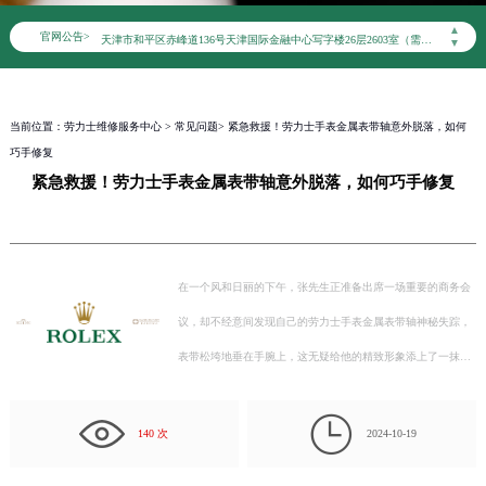
北京市朝阳区建国门外大街甲6号华熙国际中心写字楼D座11层1102室（需提前预约）
▲
官网公告>
天津市和平区赤峰道136号天津国际金融中心写字楼26层2603室（需提前预约）
▼
上海市徐汇区虹桥路3号港汇中心写字楼2座37层3705室（需提前预约）
上海市黄浦区南京东路299号宏伊国际广场写字楼8层806室（需提前预约）
当前位置：
劳力士维修服务中心
>
常见问题
> 紧急救援！劳力士手表金属表带轴意外脱落，如何
南京市秦淮区中山南路1号（新街口）南京中心写字楼22层C1-1室（需提前预约）
巧手修复
常州市新北区龙锦路1590号现代传媒中心写字楼5号楼10层1008室（需提前预约）
紧急救援！劳力士手表金属表带轴意外脱落，如何巧手修复
徐州市鼓楼区淮海东路29号苏宁广场IFC国际金融中心写字楼35层3508室（需提前预约）
扬州市邗江区国展路29号星耀天地写字楼1号楼18层1803室（需提前预约）
盐城市盐都区世纪大道5号盐城金融城写字楼1号楼16层1604室（需提前预约）
泰州市海陵区永定东路399号置地商务中心东塔写字楼（华润万象城）17层1706室（需提前预约）
在一个风和日丽的下午，张先生正准备出席一场重要的商务会
宁波市江北区大闸南路500号来福士广场办公楼20层2009室（需提前预约）
议，却不经意间发现自己的劳力士手表金属表带轴神秘失踪，
杭州市上城区钱江路1366号华润大厦写字楼A座5层503-5室（需提前预约）
表带松垮地垂在手腕上，这无疑给他的精致形象添上了一抹尴
金华市金东区东市南街777号金华万达广场写字楼4号楼22层2209室（需提前预约）
尬。面对这样的突发状况，张先生不禁自…
绍兴市越城区胜利东路379号世茂天际中心写字楼8层805室（需提前预约）

嘉兴市南湖区广益路705号嘉兴世界贸易中心写字楼A座13层1304室（需提前预约）
140 次
2024-10-19
南昌市红谷滩新区红谷中大道998号绿地双子塔（中央广场）A1座办公楼14层07室（需提前预约）